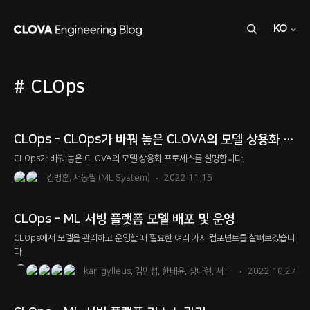
KO
검
C
색
L
CLOps
O
V
A
CLOps - CLOps가 바꿔 놓은 CLOVA의 모델 상용화 프로세스
E
CLOps가 바꿔 놓은 CLOVA의 모델 상용화 프로세스를 설명합니다.
n
김병훈, 서동필 (ML System)
2022.11.15
g
i
CLOps - ML 서빙 플랫폼 모델 배포 및 운영
CLOps에서 모델을 관리하고 운영할 때 필요한 여러 가지 컴포넌트를 살펴보겠습니
n
다.
e
karl gylleus, 김민섭, 한태윤, 장다현, 서한배 (ML System)
2022.10.27
e