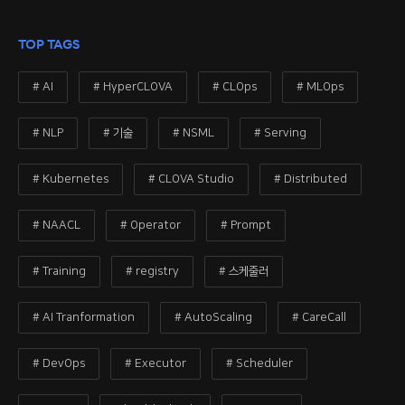
l
e
TOP TAGS
c
t
#
AI
#
HyperCLOVA
#
CLOps
#
MLOps
e
d
#
NLP
#
기술
#
NSML
#
Serving
P
a
#
Kubernetes
#
CLOVA Studio
#
Distributed
g
e
#
NAACL
#
Operator
#
Prompt
#
Training
#
registry
#
스케줄러
#
AI Tranformation
#
AutoScaling
#
CareCall
#
DevOps
#
Executor
#
Scheduler